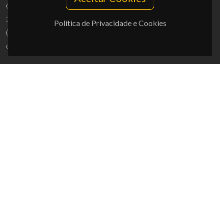
Campus Universitário de Santiago
3810-193 Aveiro - Portugal
Política de Privacidade e Cookies
(+351) 234 370 200
ciceco@ua.pt
APOIOS
UID/PRR/50011/2025
(DOI:
10.54499/UID/PRR/50011/2025
) &
UID/PRR2/50011/2025
(DOI:
10.54499/UID/PRR2/50011/2025
)