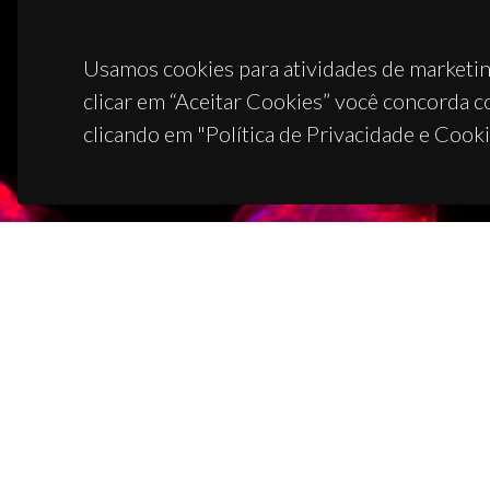
Usamos cookies para atividades de marketin
clicar em “Aceitar Cookies” você concorda c
clicando em "Política de Privacidade e Cooki
CON
Campus
3810-1
(+351)
ciceco