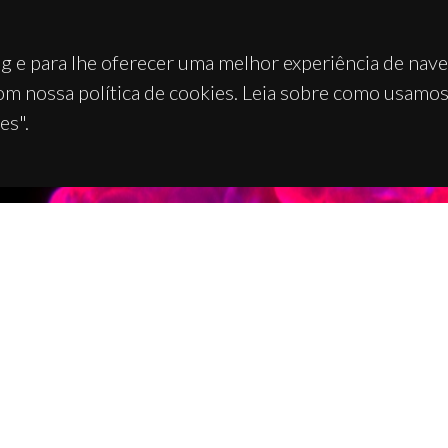
g e para lhe oferecer uma melhor experiência de nav
om nossa política de cookies. Leia sobre como usamo
es".
TACTOS
APOIOS
 Universitário de Santiago
93 Aveiro - Portugal
 234 370 200
@ua.pt