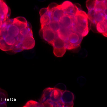
4
NTRADA.