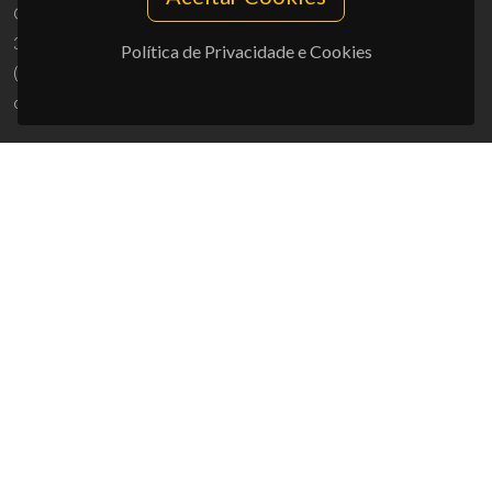
Campus Universitário de Santiago
3810-193 Aveiro - Portugal
Política de Privacidade e Cookies
(+351) 234 370 200
ciceco@ua.pt
APOIOS
UID/PRR/50011/2025
(DOI:
10.54499/UID/PRR/50011/2025
) &
UID/PRR2/50011/2025
(DOI:
10.54499/UID/PRR2/50011/2025
)