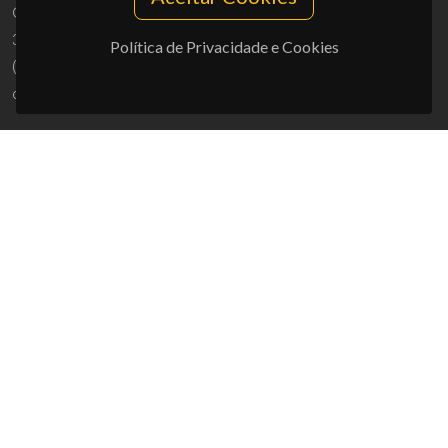
Campus Universitário de Santiago
3810-193 Aveiro - Portugal
Política de Privacidade e Cookies
(+351) 234 370 200
ciceco@ua.pt
APOIOS
UID/PRR/50011/2025
(DOI:
10.54499/UID/PRR/50011/2025
) &
UID/PRR2/50011/2025
(DOI:
10.54499/UID/PRR2/50011/2025
)