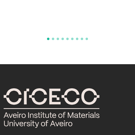
sustentaveis
Coccolitho4BioMat