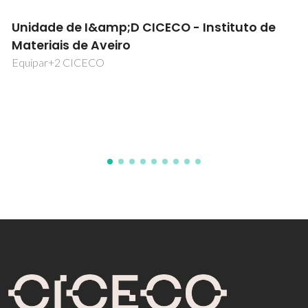
Revestimentos anti-corrosivos com
tolerância a falhas para ligas de magnésio
PTDC/CTM-MET/112831/2009