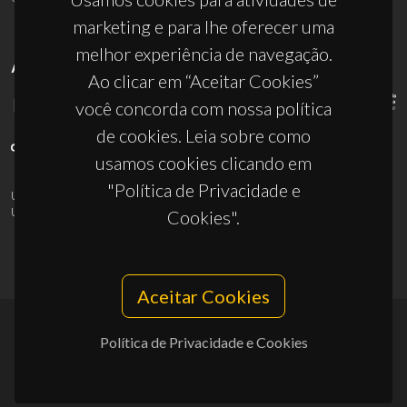
marketing e para lhe oferecer uma
melhor experiência de navegação.
APOIOS
Ao clicar em “Aceitar Cookies”
você concorda com nossa política
de cookies. Leia sobre como
usamos cookies clicando em
"Política de Privacidade e
UID/PRR/50011/2025
(DOI:
10.54499/UID/PRR/50011/2025
) &
UID/PRR2/50011/2025
(DOI:
10.54499/UID/PRR2/50011/2025
)
Cookies".
Aceitar Cookies
Política de Privacidade e Cookies
© 2026, CICECO
Privacy Policy