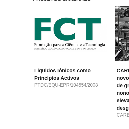
id-state
Liquidos Iónicos como
CARB
fraction
Principios Activos
novo
y
PTDC/EQU-EPR/104554/2008
de g
nono
 organic-
elev
desg
ed on
CARB