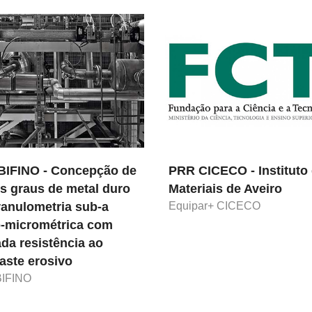
IFINO - Concepção de
PRR CICECO - Instituto
s graus de metal duro
Materiais de Aveiro
ranulometria sub-a
Equipar+ CICECO
-micrométrica com
ada resistência ao
aste erosivo
José P. S. Aniceto
José P. S. Ani
IFINO
Investigador Júnior
Investigador Jún