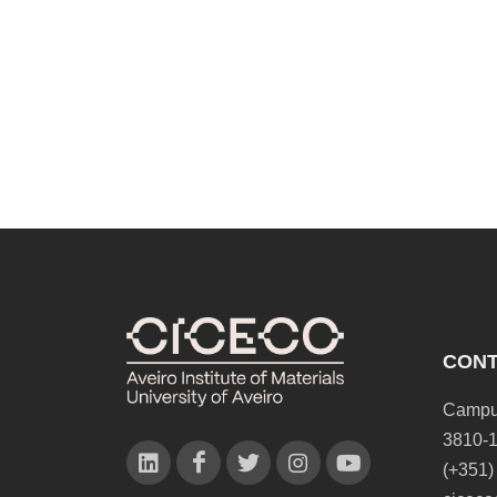
Espanhola
CON
Campus
3810-1
(+351)