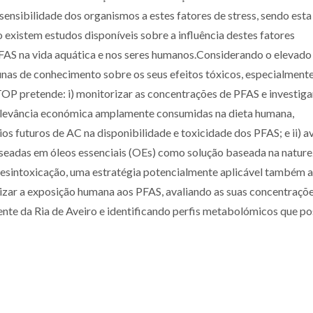
ensibilidade dos organismos a estes fatores de stress, sendo est
 existem estudos disponíveis sobre a influência destes fatores
FAS na vida aquática e nos seres humanos.Considerando o elevado
nas de conhecimento sobre os seus efeitos tóxicos, especialment
OP pretende: i) monitorizar as concentrações de PFAS e investiga
 relevância económica amplamente consumidas na dieta humana,
s futuros de AC na disponibilidade e toxicidade dos PFAS; e ii) av
aseadas em óleos essenciais (OEs) como solução baseada na nature
sintoxicação, uma estratégia potencialmente aplicável também a
zar a exposição humana aos PFAS, avaliando as suas concentraçõ
ente da Ria de Aveiro e identificando perfis metabolómicos que p