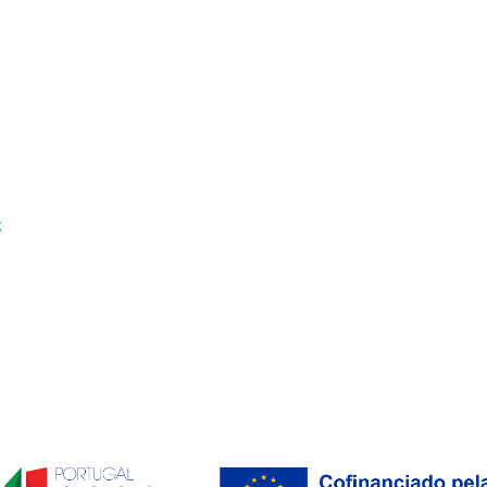
;
Ana Maria Pissarra Coelho
Ana Maria Pissarr
Gil
Gil
Professor Associado com
Professor Associad