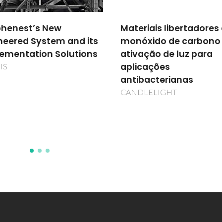
riais libertadores de
Fabricação aditiva de
xido de carbono por
componentes em met
ação de luz para
duro
cações
3D.Carbide
bacterianas
LELIGHT