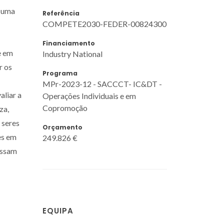
a uma
Referência
COMPETE2030-FEDER-00824300
Financiamento
e em
Industry National
r os
Programa
MPr-2023-12 - SACCCT- IC&DT -
aliar a
Operações Individuais e em
Copromoção
za,
 seres
Orçamento
es em
249.826 €
ossam
EQUIPA