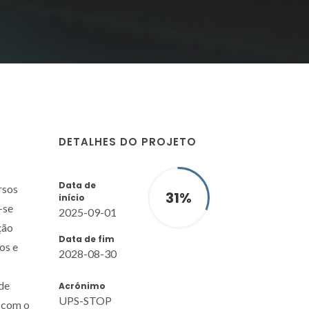
DETALHES DO PROJETO
Data de
rsos
31
%
início
-se
2025-09-01
ção
Data de fim
os e
2028-08-30
de
Acrónimo
UPS-STOP
s com o