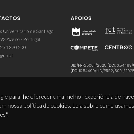
TACTOS
APOIOS
 Universitário de Santiago
93 Aveiro - Portugal
 234 370 200
@ua.pt
UID/PRR/50011/2025
(DOI:
10.54499/
(DOI:
10.54499/UID/PRR2/50011/202
g e para lhe oferecer uma melhor experiência de nav
om nossa política de cookies. Leia sobre como usamo
es".
© 2026, CICECO
Privacy Policy