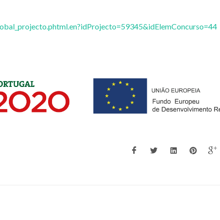
vglobal_projecto.phtml.en?idProjecto=59345&idElemConcurso=44
Zhi Lin
Tito Trinda