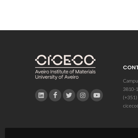
CON
Campus
3810-1
(+351)
ciceco