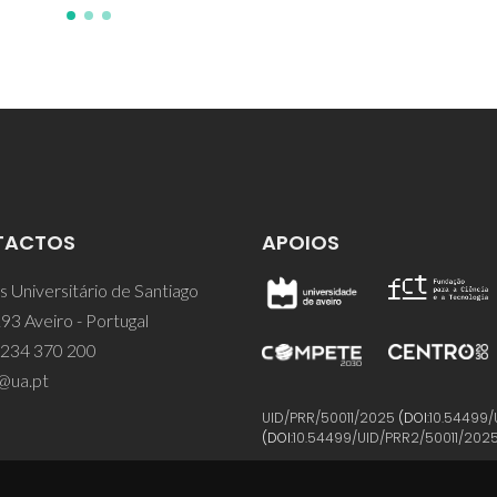
TACTOS
APOIOS
 Universitário de Santiago
93 Aveiro - Portugal
 234 370 200
@ua.pt
UID/PRR/50011/2025
(DOI:
10.54499/
(DOI:
10.54499/UID/PRR2/50011/202