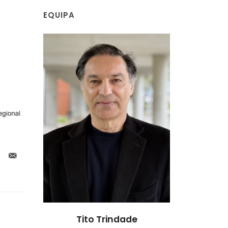
EQUIPA
de
Zhi Lin
Tito