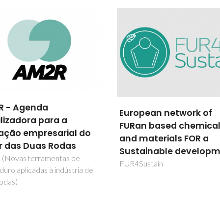
Investigador Principal
Professor Catedrá
pean network of
Aplicação de SAB
n based chemicals
constituídos por líqui
materials FOR a
iónicos no
ainable development
desenvolvimento de
ustain
diagnósticos de cânce
sistema adrenalina
MCT/CNPq 14/2010 Universa