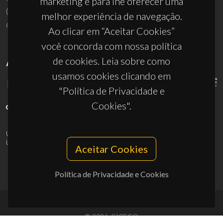
marketing e para lhe oferecer uma
(+351) 234 370 200
melhor experiência de navegação.
ciceco@ua.pt
Ao clicar em “Aceitar Cookies”
você concorda com nossa política
de cookies. Leia sobre como
APOIOS
usamos cookies clicando em
"Política de Privacidade e
Cookies".
UID/PRR/50011/2025
(DOI:
10.54499/UID/PRR/50011/2025
) &
UID/PRR2/50011/2025
(DOI:
10.54499/UID/PRR2/50011/2025
)
Aceitar Cookies
Política de Privacidade e Cookies
© 2026, CICECO