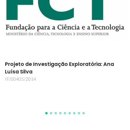
Tecnologias Inteligentes de Manufatura
Aditiva por Laser para cerâmica
LaserCer