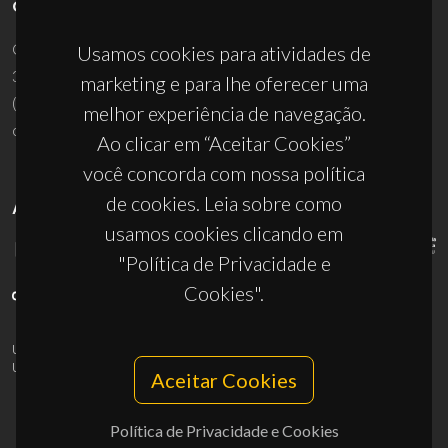
CONTACTOS
Campus Universitário de Santiago
Usamos cookies para atividades de
3810-193 Aveiro - Portugal
marketing e para lhe oferecer uma
(+351) 234 370 200
melhor experiência de navegação.
ciceco@ua.pt
Ao clicar em “Aceitar Cookies”
você concorda com nossa política
de cookies. Leia sobre como
APOIOS
usamos cookies clicando em
"Política de Privacidade e
Cookies".
UID/PRR/50011/2025
(DOI:
10.54499/UID/PRR/50011/2025
) &
UID/PRR2/50011/2025
(DOI:
10.54499/UID/PRR2/50011/2025
)
Aceitar Cookies
Política de Privacidade e Cookies