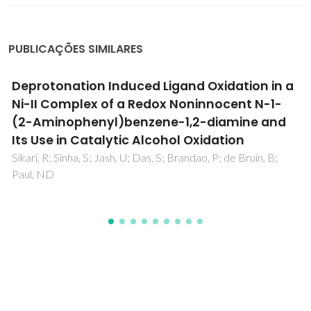
PUBLICAÇÕES SIMILARES
n a
The Emerging Role of Cyclodextrin Metal-
-
Organic Frameworks in Ostheotherapeuti
d
Braga, SS; Paz, FAA