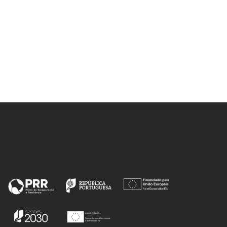
MAF; Cavaleiro, JAS; Paz, FAA;
Mendes, RF; Lodeiro, C; Santos,
SM; Neves, MGPMS; Rakib, E