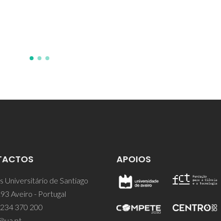
TACTOS
APOIOS
 Universitário de Santiago
93 Aveiro - Portugal
 234 370 200
@ua.pt