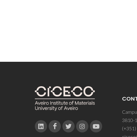
CON
Campus
3810-1
(+351)
ciceco