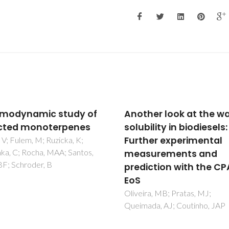
her look at the water
Wheat chronic exposu
ility in biodiesels:
to TiO2-nanoparticles
her experimental
Cyto- and genotoxic
surements and
approach
iction with the CPA
Silva, S; Craveiro, SC; Oliveira,
Calado, AJ; Pinto, RJB; Silva, 
Santos, C
ra, MB; Pratas, MJ;
ada, AJ; Coutinho, JAP