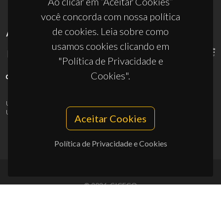
Ao clicar em “Aceitar Cookies”
você concorda com nossa política
de cookies. Leia sobre como
APOIOS
usamos cookies clicando em
"Política de Privacidade e
Cookies".
UID/PRR/50011/2025
(DOI:
10.54499/UID/PRR/50011/2025
) &
UID/PRR2/50011/2025
(DOI:
10.54499/UID/PRR2/50011/2025
)
Aceitar Cookies
Política de Privacidade e Cookies
© 2026, CICECO
Privacy Policy