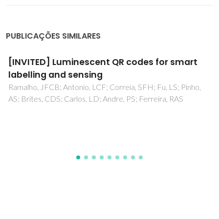
PUBLICAÇÕES SIMILARES
 for smart
Magnetic Chitosan Bionanocom
as a Versatile Platform for Bio
Hyperthermia
 Fu, LS; Pinho,
reira, RAS
Barra, A; Wychowaniec, JK; Winning, D; Cr
LP; Rodriguez, BJ; Oliveira, H; Ruiz-Hitzky,
Brougham, DF; Ferreira, P