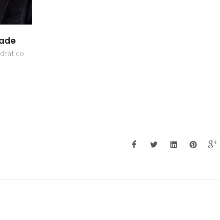
dade
drático