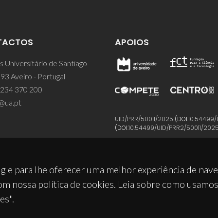
TACTOS
APOIOS
 Universitário de Santiago
93 Aveiro - Portugal
 234 370 200
@ua.pt
UID/PRR/50011/2025
(DOI:
10.54499/
(DOI:
10.54499/UID/PRR2/50011/202
g e para lhe oferecer uma melhor experiência de nav
om nossa política de cookies. Leia sobre como usamo
es".
© 2026, CICECO
Privacy Policy