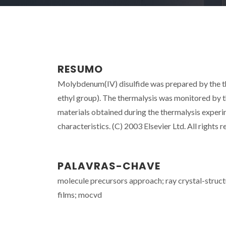
RESUMO
Molybdenum(IV) disulfide was prepared by the th
ethyl group). The thermalysis was monitored by
materials obtained during the thermalysis experi
characteristics. (C) 2003 Elsevier Ltd. All rights r
PALAVRAS-CHAVE
molecule precursors approach; ray crystal-struct
films; mocvd