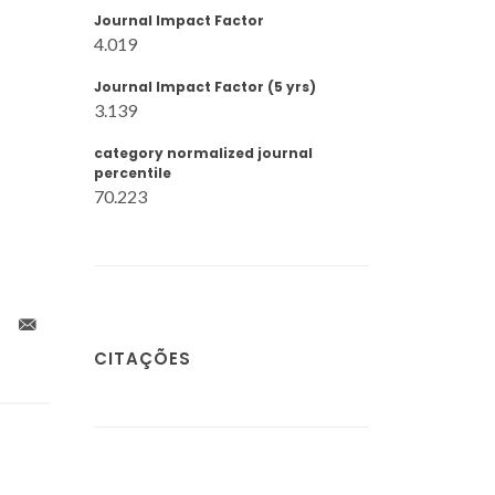
Journal Impact Factor
4.019
Journal Impact Factor (5 yrs)
3.139
category normalized journal
percentile
70.223
CITAÇÕES