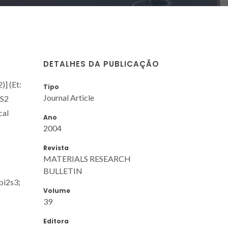
DETALHES DA PUBLICAÇÃO
] (Et:
Tipo
Journal Article
oS2
cal
Ano
2004
Revista
MATERIALS RESEARCH
BULLETIN
bi2s3;
Volume
39
Editora