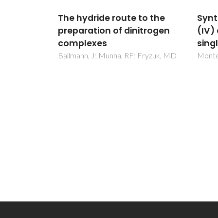
to the
Synthesis of molybdenum
From
itrogen
(IV) disulfide using a
Prec
single-source method
Nano
 Fryzuk, MD
Monteiro, OC; Trindade, T
Pereir
Trinda