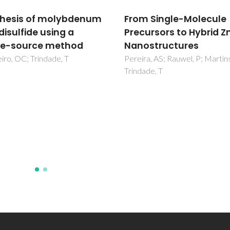
 Single-Molecule
Synthesis,
ursors to Hybrid ZnS
characterisation and
structures
luminescent propertie
lanthanide-organic
a, AS; Rauwel, P; Martins, MA;
de, T
polymers with picolini
and glutaric acids
Girginova, PI; Paz, FAA; Soare
Santos, PCR; Ferreira, RAS; Ca
LD; Amaral, VS; Klinowski, J;
Nogueira, HIS; Trindade, T