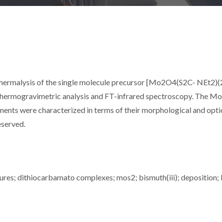
ermalysis of the single molecule precursor [Mo2O4(S2C- NEt2)(2)
 thermogravimetric analysis and FT-infrared spectroscopy. The M
ments were characterized in terms of their morphological and opti
eserved.
ures; dithiocarbamato complexes; mos2; bismuth(iii); deposition; 