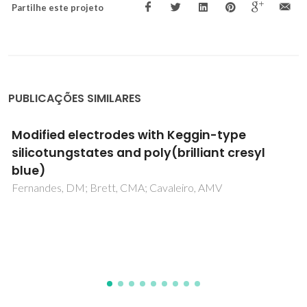
Partilhe este projeto
PUBLICAÇÕES SIMILARES
A New Chiral Ni4O4 Distorted Cube:
Synthesis, Structure, and Magneto-
Structural Correlation
Sen, R; Lopes, AML; Lin, Z; Brandao, P; Araujo, JP