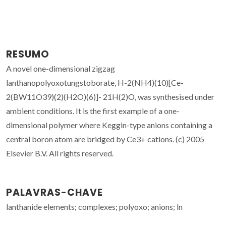
RESUMO
A novel one-dimensional zigzag
lanthanopolyoxotungstoborate, H-2(NH4)(10)[Ce-
2(BW11O39)(2)(H2O)(6)]- 21H(2)O, was synthesised under
ambient conditions. It is the first example of a one-
dimensional polymer where Keggin-type anions containing a
central boron atom are bridged by Ce3+ cations. (c) 2005
Elsevier B.V. All rights reserved.
PALAVRAS-CHAVE
lanthanide elements; complexes; polyoxo; anions; ln