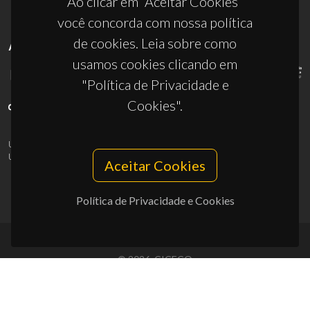
Ao clicar em “Aceitar Cookies”
você concorda com nossa política
de cookies. Leia sobre como
APOIOS
usamos cookies clicando em
"Política de Privacidade e
Cookies".
UID/PRR/50011/2025
(DOI:
10.54499/UID/PRR/50011/2025
) &
UID/PRR2/50011/2025
(DOI:
10.54499/UID/PRR2/50011/2025
)
Aceitar Cookies
Política de Privacidade e Cookies
© 2026, CICECO
Privacy Policy