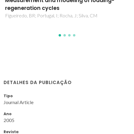
 and modeling of loading-
 cycles
rtugal, I; Rocha, J; Silva, CM
DETALHES DA PUBLICAÇÃO
Tipo
Journal Article
Ano
2005
Revista