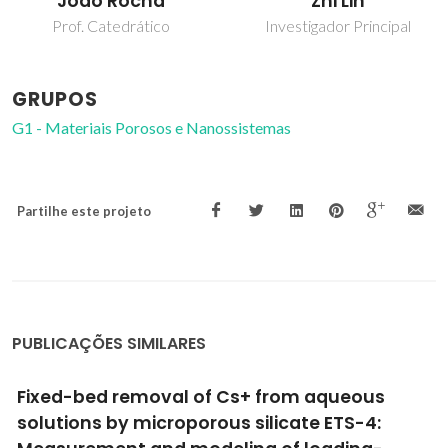
João Rocha
Zhi Lin
Prof. Catedrático
Investigador Principal
GRUPOS
G1 - Materiais Porosos e Nanossistemas
Partilhe este projeto
PUBLICAÇÕES SIMILARES
emoval of Cs+ from aqueous
Microporous
 microporous silicate ETS-4:
pentahedral
Rocha, J; Lin, Z