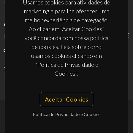
ciceco@ua.pt
Usamos cookies para atividades de
marketing e para lhe oferecer uma
melhor experiência de navegação.
APOIOS
Ao clicar em “Aceitar Cookies”
você concorda com nossa política
de cookies. Leia sobre como
usamos cookies clicando em
"Política de Privacidade e
UID/PRR/50011/2025
(DOI:
10.54499/UID/PRR/50011/2025
) &
UID/PRR2/50011/2025
(DOI:
10.54499/UID/PRR2/50011/2025
)
Cookies".
Aceitar Cookies
Política de Privacidade e Cookies
© 2026, CICECO
Privacy Policy