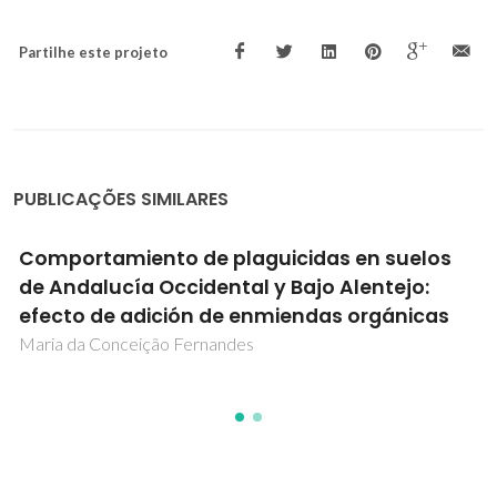
Partilhe este projeto
PUBLICAÇÕES SIMILARES
rtamiento de plaguicidas en suelos
Mole
dalucía Occidental y Bajo Alentejo:
trans
o de adición de enmiendas orgánicas
Igor O
da Conceição Fernandes