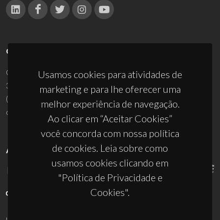
CONTACTOS
Campus Universitário de Santiago
Usamos cookies para atividades de
3810-193 Aveiro - Portugal
marketing e para lhe oferecer uma
(+351) 234 370 200
melhor experiência de navegação.
ciceco@ua.pt
Ao clicar em “Aceitar Cookies”
você concorda com nossa política
de cookies. Leia sobre como
APOIOS
usamos cookies clicando em
"Política de Privacidade e
Cookies".
UID/PRR/50011/2025
(DOI:
10.54499/UID/PRR/50011/2025
) &