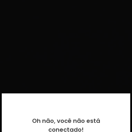
BEM VINDO DE VOLTA!
Oh não, você não está
Por favor insira as suas credenciais
conectado!
CICECO.