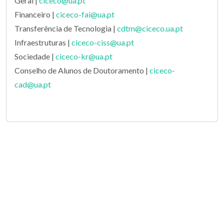
Geral |
ciceco@ua.pt
Financeiro |
ciceco-fai@ua.pt
Transferência de Tecnologia |
cdtm@ciceco.ua.pt
Infraestruturas |
ciceco-ciss@ua.pt
Sociedade |
ciceco-kr@ua.pt
Conselho de Alunos de Doutoramento |
ciceco-
cad@ua.pt