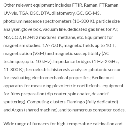
Other relevant equipment includes FTIR, Raman, FTRaman,
UV-vis, TGA, DSC, DTA, dilatometry, GC, GC-MS,
photoluminescence spectrometers (10-300 K), particle size
analyser, glove box, vacuum line, dedicated gas lines for Ar,
N2, CO2, H2+N2 mixtures, methane, etc. Equipment for
magnetism studies: 1.9-700 K, magnetic fields up to 10 T;
magnetization (VSM) and magnetic susceptibility (AC
technique, up to 10 kHz). Impedance bridges (1 Hz-2 GHz,
11-800 K); ferroelectric histeresis analyser; photonic sensor
for evaluating electromechanical properties; Berlincourt
apparatus for measuring piezolectric coefficients; equipment
for films preparation (dip coater, spin coater, dc and rf
sputtering). Computing clusters Flamingo (fully dedicated)
and Argus (shared machine), and to numerous computer codes.
Wide range of furnaces for high-temperature calcination and