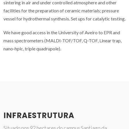
sintering in air and under controlled atmosphere and other
facilities for the preparation of ceramic materials; pressure
vessel for hydrothermal synthesis. Set ups for catalytic testing.
We have good access in the University of Aveiro to EPR and
mass spectrometers (MALDI-TOF/TOF, Q-TOF, Linear trap,
nano-hplc, triple quadrupole).
INFRAESTRUTURA
Situado nos 92 hectares do campus Santiago da