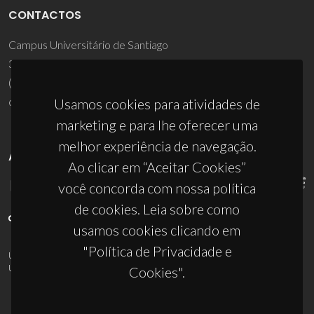
CONTACTOS
Campus Universitário de Santiago
3810-193 Aveiro - Portugal
(+351) 234 370 200
ciceco@ua.pt
Usamos cookies para atividades de
marketing e para lhe oferecer uma
melhor experiência de navegação.
APOIOS
Ao clicar em “Aceitar Cookies”
você concorda com nossa política
de cookies. Leia sobre como
usamos cookies clicando em
"Política de Privacidade e
UID/PRR/50011/2025
(DOI:
10.54499/UID/PRR/50011/2025
) &
UID/PRR2/50011/2025
(DOI:
10.54499/UID/PRR2/50011/2025
)
Cookies".