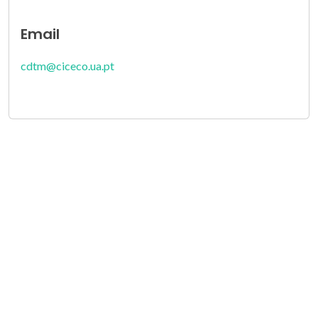
Email
cdtm@ciceco.ua.pt