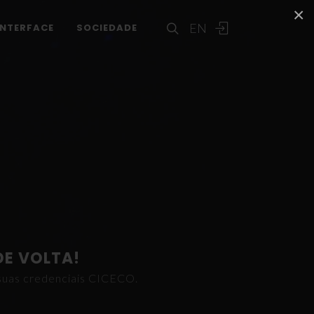
×
EN
INTERFACE
SOCIEDADE
DE VOLTA!
s suas credenciais CICECO.