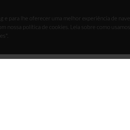
g e para lhe oferecer uma melhor experiência de nav
om nossa política de cookies. Leia sobre como usamo
es".
TACTOS
APOIOS
 Universitário de Santiago
93 Aveiro - Portugal
 234 370 200
@ua.pt