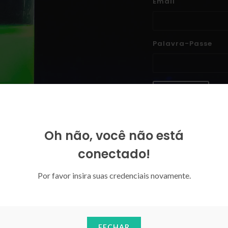
Email
Palavra-Passe
ENTRAR
Esqueceu-se da sua palavra-p
Oh não, você não está
conectado!
Por favor insira suas credenciais novamente.
FECHAR