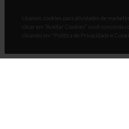
Usamos cookies para atividades de marketin
clicar em “Aceitar Cookies” você concorda c
clicando em "Política de Privacidade e Cooki
CON
Campus
3810-1
(+351)
ciceco