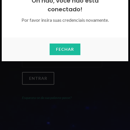
Oh não, você não está
Por favor insira as suas credenciais
conectado!
CICECO.
Por favor insira suas credenciais novamente.
Email
FECHAR
Palavra-Passe
ENTRAR
Esqueceu-se da sua palavra-passe?