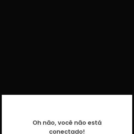
BEM VINDO DE VOLTA!
Oh não, você não está
Por favor insira as suas credenciais
conectado!
CICECO.