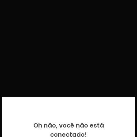
BEM VINDO DE VOLTA!
Oh não, você não está
Por favor insira as suas credenciais
conectado!
CICECO.