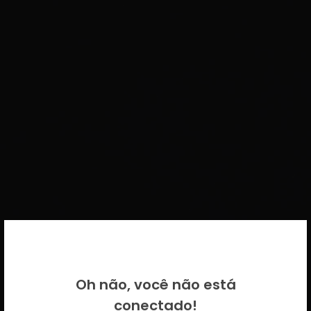
BEM VINDO DE VOLTA!
Oh não, você não está
Por favor insira as suas credenciais
conectado!
CICECO.