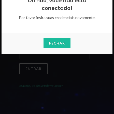
Oh não, você não está
Por favor insira as suas credenciais
conectado!
CICECO.
Por favor insira suas credenciais novamente.
Email
FECHAR
Palavra-Passe
ENTRAR
Esqueceu-se da sua palavra-passe?