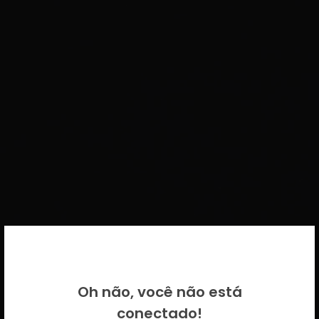
BEM VINDO DE VOLTA!
Oh não, você não está
Por favor insira as suas credenciais
conectado!
CICECO.