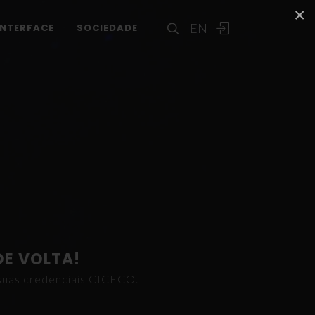
×
EN
INTERFACE
SOCIEDADE
DE VOLTA!
s suas credenciais CICECO.