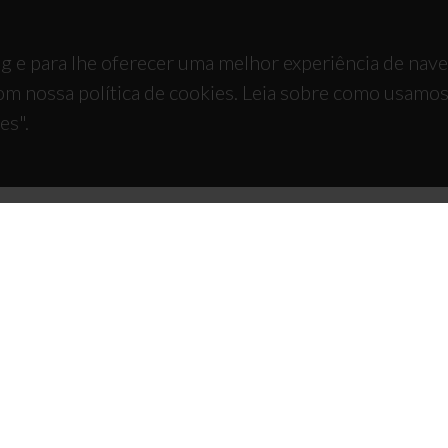
g e para lhe oferecer uma melhor experiência de nav
om nossa política de cookies. Leia sobre como usamo
es".
TACTOS
APOIOS
 Universitário de Santiago
93 Aveiro - Portugal
 234 370 200
@ua.pt