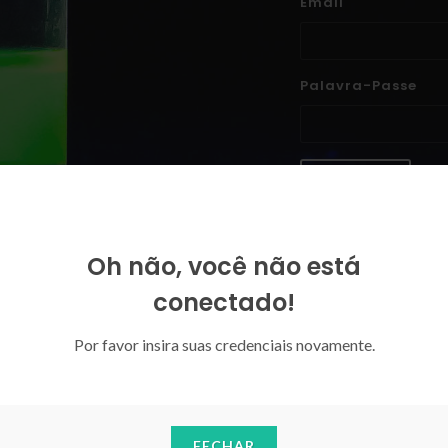
Email
Palavra-Passe
ENTRAR
Esqueceu-se da sua palavra-p
Oh não, você não está
conectado!
Por favor insira suas credenciais novamente.
FECHAR