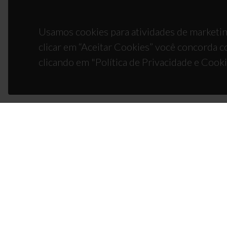
Usamos cookies para atividades de marketin
clicar em “Aceitar Cookies” você concorda c
clicando em "Política de Privacidade e Cooki
CON
Campus
3810-1
(+351)
ciceco