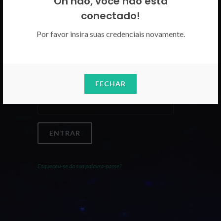
Oh não, você não está
Por favor insira as suas credenciais
conectado!
CICECO.
Por favor insira suas credenciais novamente.
Email
FECHAR
Palavra-Passe
ENTRAR
Esqueceu-se da sua palavra-passe?