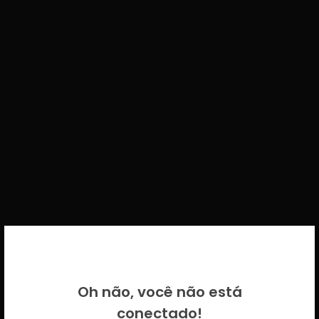
BEM VINDO DE VOLTA!
Oh não, você não está
Por favor insira as suas credenciais
conectado!
CICECO.