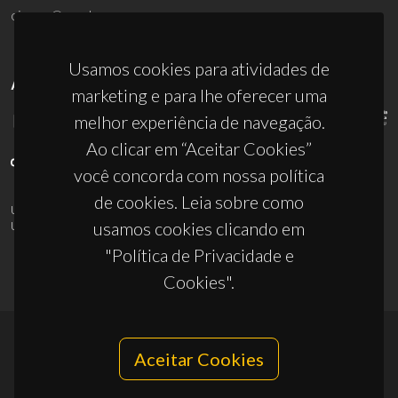
ciceco@ua.pt
Usamos cookies para atividades de
APOIOS
marketing e para lhe oferecer uma
melhor experiência de navegação.
Ao clicar em “Aceitar Cookies”
você concorda com nossa política
de cookies. Leia sobre como
UID/PRR/50011/2025
(DOI:
10.54499/UID/PRR/50011/2025
) &
usamos cookies clicando em
UID/PRR2/50011/2025
(DOI:
10.54499/UID/PRR2/50011/2025
)
"Política de Privacidade e
Cookies".
Aceitar Cookies
© 2026, CICECO
Privacy Policy