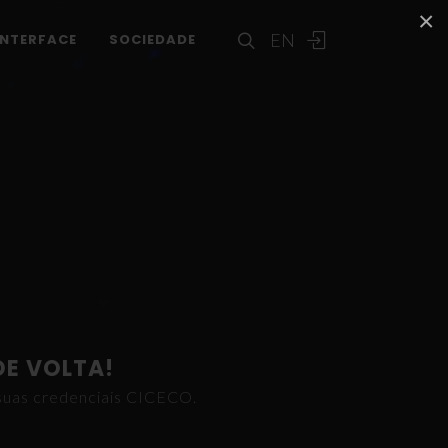
×
EN
INTERFACE
SOCIEDADE
DE VOLTA!
s suas credenciais CICECO.