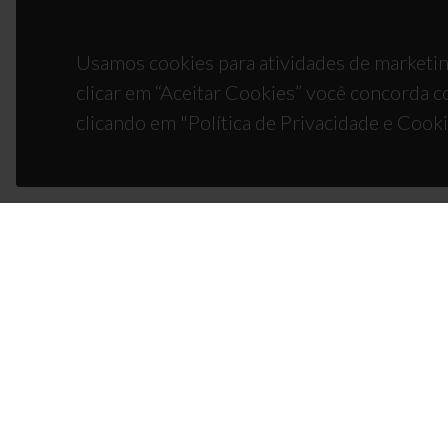
Usamos cookies para atividades de marketin
clicar em “Aceitar Cookies” você concorda c
clicando em "Política de Privacidade e Cooki
CON
Campus
3810-1
(+351)
ciceco