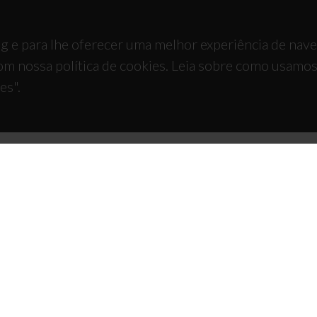
g e para lhe oferecer uma melhor experiência de nav
om nossa política de cookies. Leia sobre como usamo
es".
TACTOS
APOIOS
 Universitário de Santiago
93 Aveiro - Portugal
 234 370 200
@ua.pt