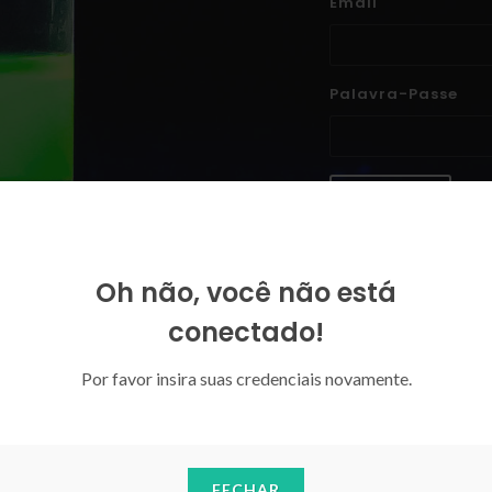
Email
Palavra-Passe
ENTRAR
Esqueceu-se da sua palavra-p
Oh não, você não está
conectado!
Por favor insira suas credenciais novamente.
FECHAR