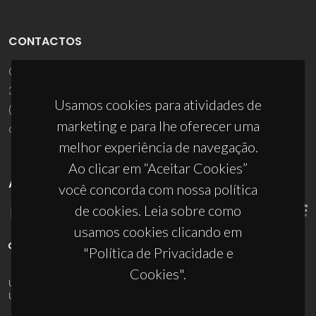
CONTACTOS
Campus Universitário de Santiago
3810-193 Aveiro - Portugal
Usamos cookies para atividades de
(+351) 234 370 200
marketing e para lhe oferecer uma
ciceco@ua.pt
melhor experiência de navegação.
Ao clicar em “Aceitar Cookies”
APOIOS
você concorda com nossa política
de cookies. Leia sobre como
usamos cookies clicando em
"Política de Privacidade e
Cookies".
UID/PRR/50011/2025
(DOI:
10.54499/UID/PRR/50011/2025
) &
UID/PRR2/50011/2025
(DOI:
10.54499/UID/PRR2/50011/2025
)