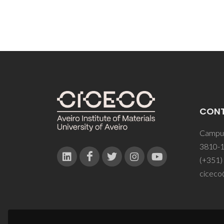
CON
Campus
3810-1
(+351)
ciceco