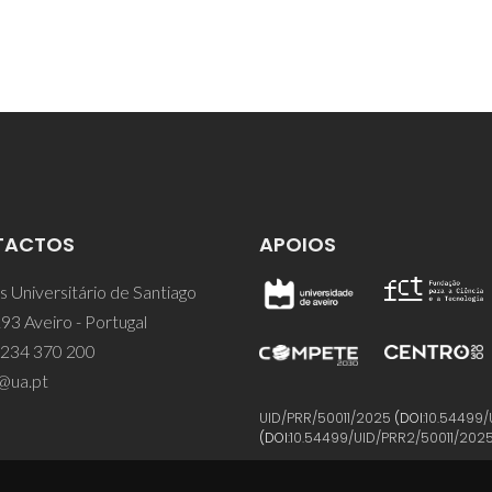
TACTOS
APOIOS
 Universitário de Santiago
93 Aveiro - Portugal
 234 370 200
@ua.pt
UID/PRR/50011/2025
(DOI:
10.54499/
(DOI:
10.54499/UID/PRR2/50011/202