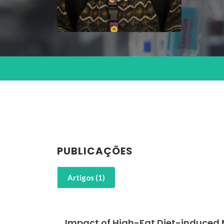
PUBLICAÇÕES
Artigos (1)
Impact of High-Fat Diet-induced 