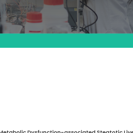
Metabolic Dysfunction-associated Steatotic Liv