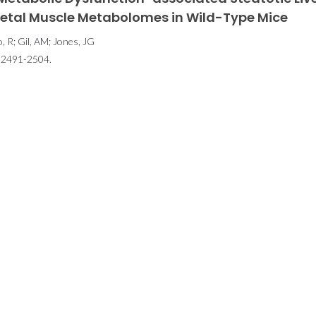
eletal Muscle Metabolomes in Wild-Type Mice
o, R; Gil, AM; Jones, JG
2491-2504.