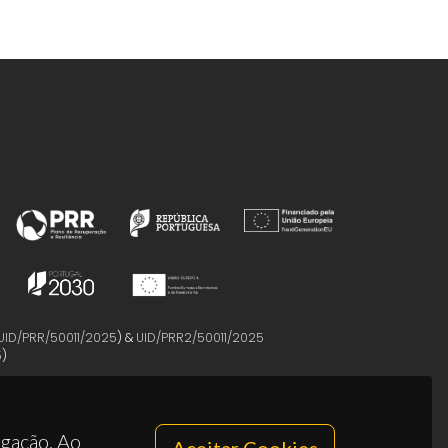
UID/PRR/50011/2025
) &
UID/PRR2/50011/2025
5
)
egação. Ao