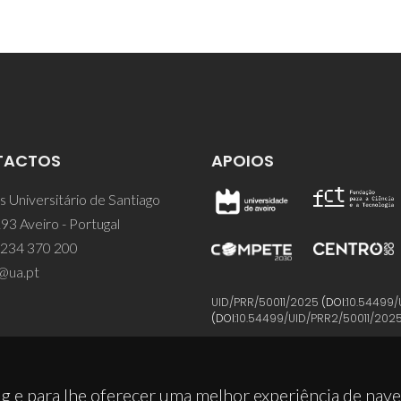
TACTOS
APOIOS
 Universitário de Santiago
93 Aveiro - Portugal
 234 370 200
@ua.pt
UID/PRR/50011/2025
(DOI:
10.54499/
(DOI:
10.54499/UID/PRR2/50011/202
g e para lhe oferecer uma melhor experiência de nav