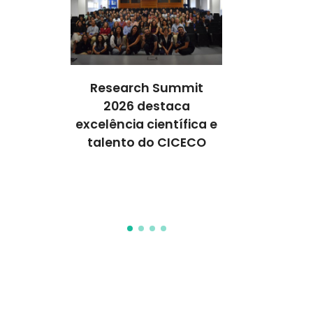
Research Summit
Research
Semin
2026 destaca
Materiais,
NanoEnvir
excelência científica e
 em ERC e
discute
talento do CICECO
s PhD
nanomat
avançados 
a sa