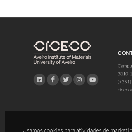
CON
Campus
3810-1
(+351)
ciceco
Usamos cookies para atividades de marketin