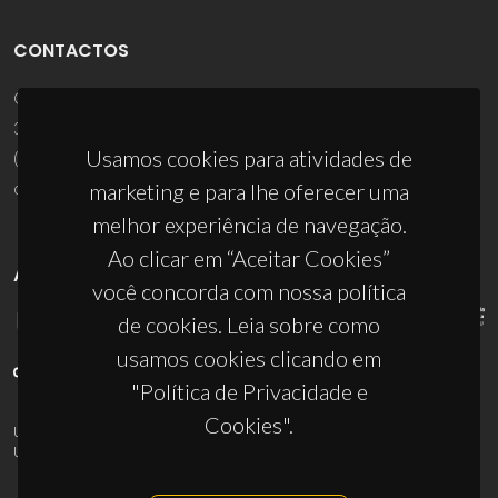
CONTACTOS
Campus Universitário de Santiago
3810-193 Aveiro - Portugal
Usamos cookies para atividades de
(+351) 234 370 200
ciceco@ua.pt
marketing e para lhe oferecer uma
melhor experiência de navegação.
Ao clicar em “Aceitar Cookies”
APOIOS
você concorda com nossa política
de cookies. Leia sobre como
usamos cookies clicando em
"Política de Privacidade e
Cookies".
UID/PRR/50011/2025
(DOI:
10.54499/UID/PRR/50011/2025
) &
UID/PRR2/50011/2025
(DOI:
10.54499/UID/PRR2/50011/2025
)