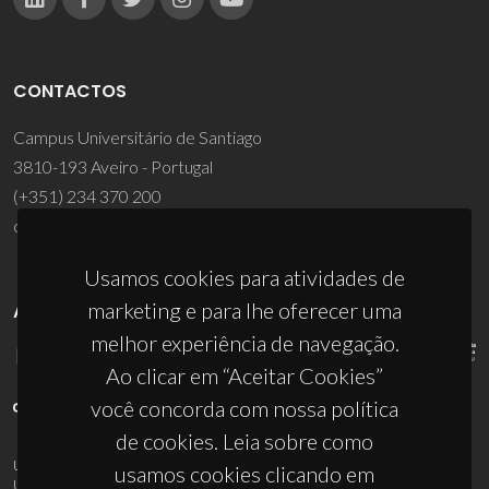
CONTACTOS
Campus Universitário de Santiago
3810-193 Aveiro - Portugal
(+351) 234 370 200
ciceco@ua.pt
Usamos cookies para atividades de
marketing e para lhe oferecer uma
APOIOS
melhor experiência de navegação.
Ao clicar em “Aceitar Cookies”
você concorda com nossa política
de cookies. Leia sobre como
UID/PRR/50011/2025
(DOI:
10.54499/UID/PRR/50011/2025
) &
usamos cookies clicando em
UID/PRR2/50011/2025
(DOI:
10.54499/UID/PRR2/50011/2025
)