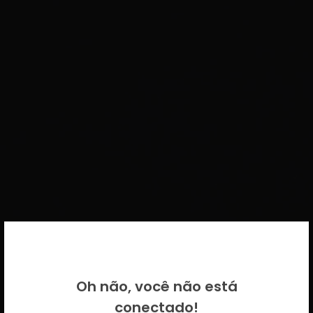
BEM VINDO DE VOLTA!
Oh não, você não está
Por favor insira as suas credenciais
conectado!
CICECO.