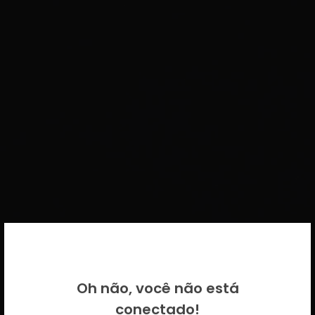
BEM VINDO DE VOLTA!
Oh não, você não está
Por favor insira as suas credenciais
conectado!
CICECO.