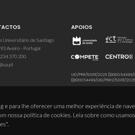
TACTOS
APOIOS
 Universitário de Santiago
93 Aveiro - Portugal
 234 370 200
@ua.pt
UID/PRR/50011/2025
(DOI:
10.54499/
(DOI:
10.54499/UID/PRR2/50011/202
g e para lhe oferecer uma melhor experiência de nav
om nossa política de cookies. Leia sobre como usamo
es".
© 2026, CICECO
Privacy Policy