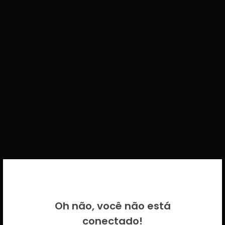
BEM VINDO DE VOLTA!
Oh não, você não está
Por favor insira as suas credenciais
conectado!
CICECO.