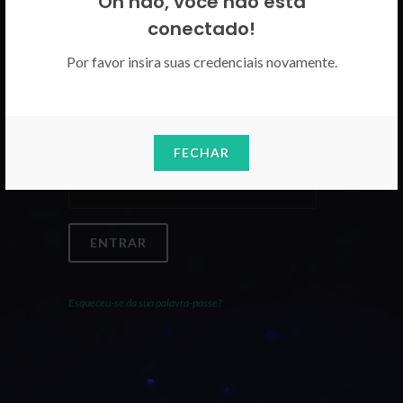
Oh não, você não está
Por favor insira as suas credenciais
conectado!
CICECO.
Por favor insira suas credenciais novamente.
Email
FECHAR
Palavra-Passe
ENTRAR
Esqueceu-se da sua palavra-passe?