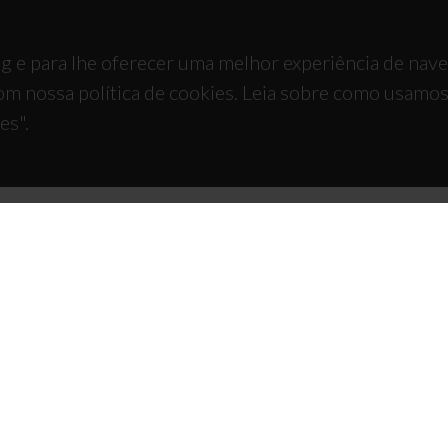
g e para lhe oferecer uma melhor experiência de nav
om nossa política de cookies. Leia sobre como usamo
es".
TACTOS
APOIOS
 Universitário de Santiago
93 Aveiro - Portugal
 234 370 200
@ua.pt