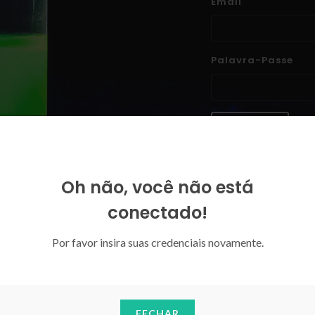
Email
Palavra-Passe
ENTRAR
Esqueceu-se da sua palavra-p
Oh não, você não está
conectado!
Por favor insira suas credenciais novamente.
FECHAR