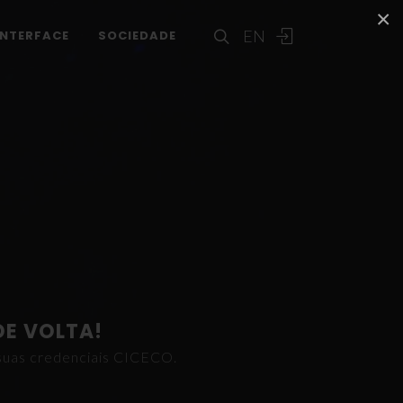
×
EN
INTERFACE
SOCIEDADE
DE VOLTA!
s suas credenciais CICECO.