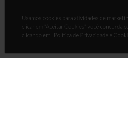
Usamos cookies para atividades de marketin
clicar em “Aceitar Cookies” você concorda c
clicando em "Política de Privacidade e Cooki
CON
Campus
3810-1
(+351)
ciceco