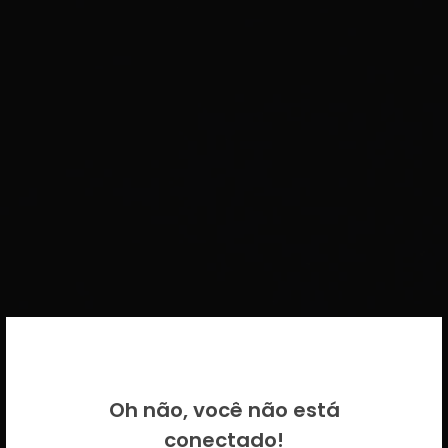
BEM VINDO DE VOLTA!
Oh não, você não está
Por favor insira as suas credenciais
conectado!
CICECO.