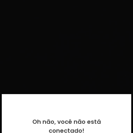
BEM VINDO DE VOLTA!
Oh não, você não está
Por favor insira as suas credenciais
conectado!
CICECO.